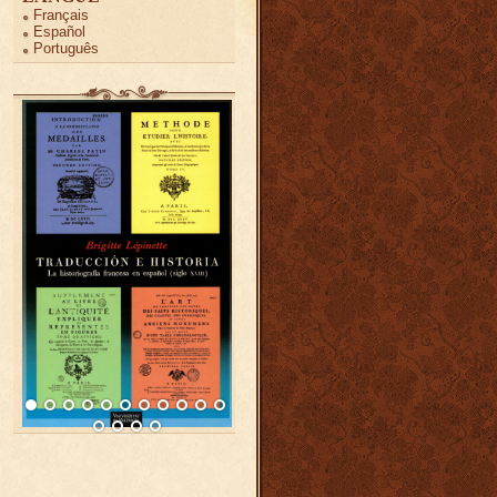
Français
Español
Português