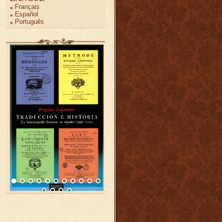
Français
Español
Português