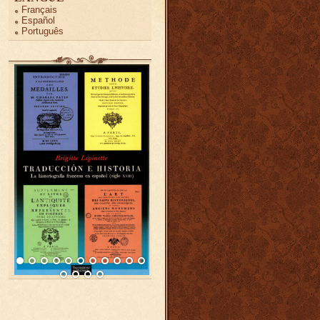
Français
Español
Português