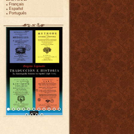
Français
Español
Português