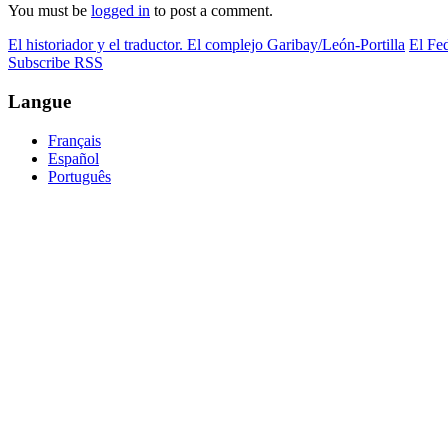
You must be
logged in
to post a comment.
El historiador y el traductor. El complejo Garibay/León-Portilla
El Fed
Subscribe RSS
Langue
Français
Español
Português