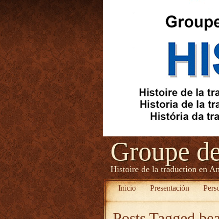
Groupe d
Histoire de la traduction en A
Inicio
Presentación
Pers
Posts Tagged
bea