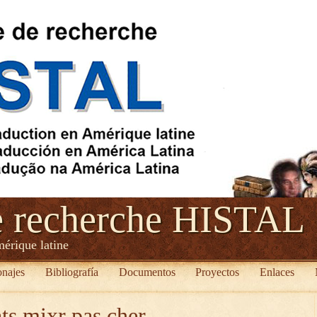
e recherche HISTAL
mérique latine
onajes
Bibliografía
Documentos
Proyectos
Enlaces
ts mixr pas cher