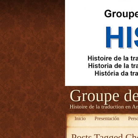
Groupe d
Histoire de la traduction en A
Inicio
Presentación
Pers
Posts Tagged
Ch