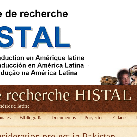
e recherche HISTAL
mérique latine
onajes
Bibliografía
Documentos
Proyectos
Enlaces
sideration project in Pakistan