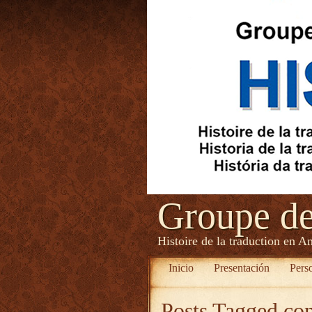
Groupe d
Histoire de la traduction en A
Inicio
Presentación
Pers
Posts Tagged
con