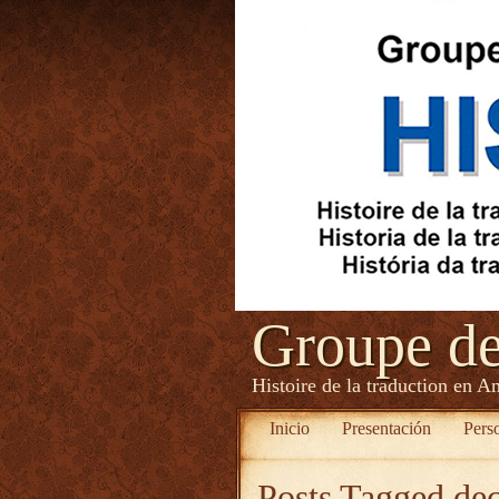
Groupe d
Histoire de la traduction en A
Inicio
Presentación
Pers
Posts Tagged
dec