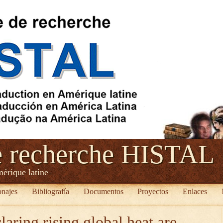
e recherche HISTAL
mérique latine
onajes
Bibliografía
Documentos
Proyectos
Enlaces
laring rising global heat are