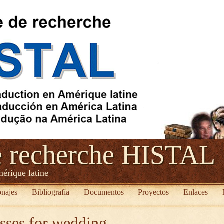
e recherche HISTAL
mérique latine
onajes
Bibliografía
Documentos
Proyectos
Enlaces
sses for wedding