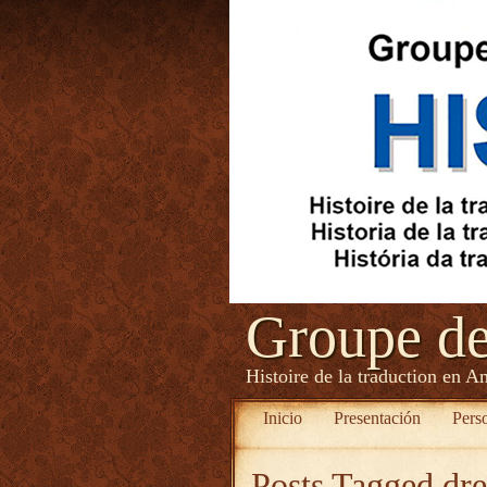
Groupe d
Histoire de la traduction en A
Inicio
Presentación
Pers
Posts Tagged
dre