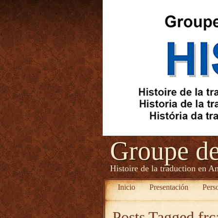
Groupe d
Histoire de la traduction en A
Inicio
Presentación
Pers
Posts Tagged
fr