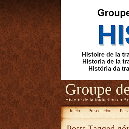
Groupe d
Histoire de la traduction en A
Inicio
Presentación
Pers
Posts Tagged
gór