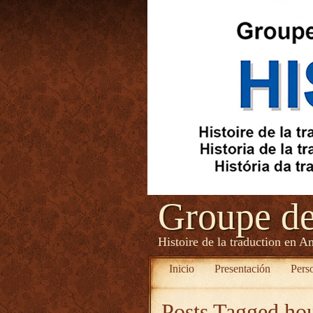
Groupe d
Histoire de la traduction en A
Inicio
Presentación
Pers
Posts Tagged
ho