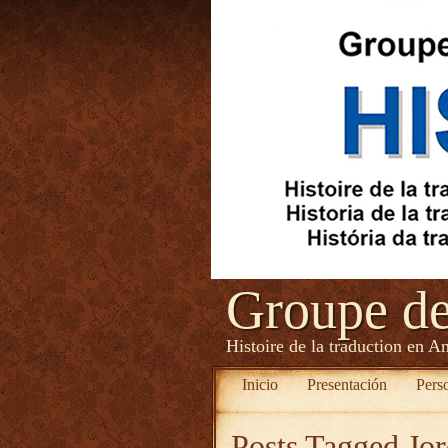
Groupe d
Histoire de la traduction en A
Inicio
Presentación
Pers
Posts Tagged
Jor