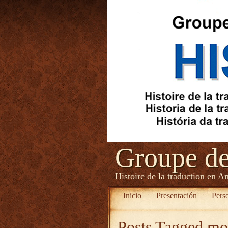
Groupe d
Histoire de la traduction en A
Inicio
Presentación
Pers
Posts Tagged
mob