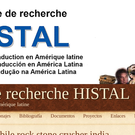
e recherche HISTAL
mérique latine
onajes
Bibliografía
Documentos
Proyectos
Enlaces
ile rock stone crusher india