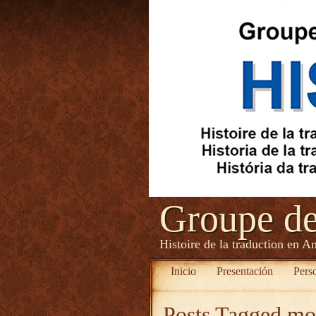
Groupe d
Histoire de la traduction en A
Inicio
Presentación
Pers
Posts Tagged
mob