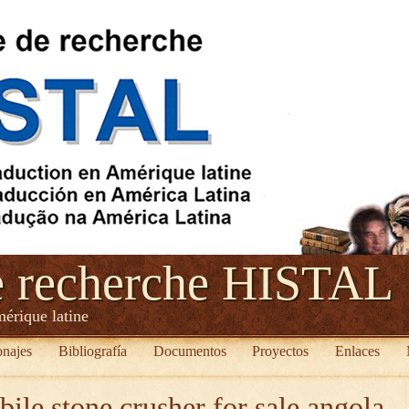
e recherche HISTAL
mérique latine
onajes
Bibliografía
Documentos
Proyectos
Enlaces
ile stone crusher for sale angola