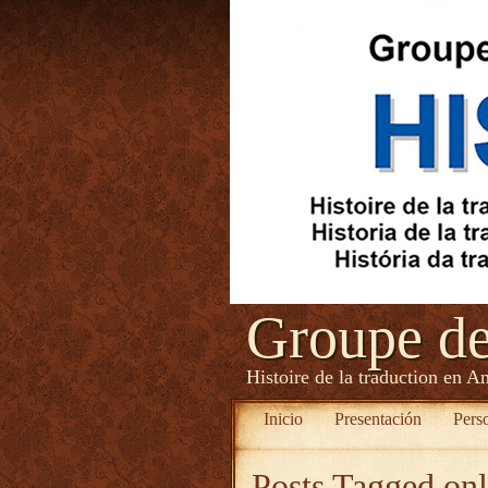
Groupe d
Histoire de la traduction en A
Inicio
Presentación
Pers
Posts Tagged
onl