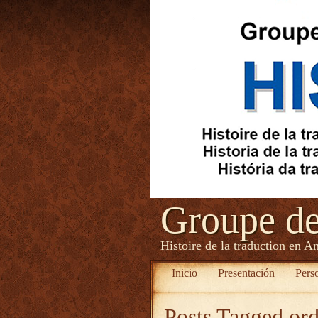
Groupe d
Histoire de la traduction en A
Inicio
Presentación
Pers
Posts Tagged
ord