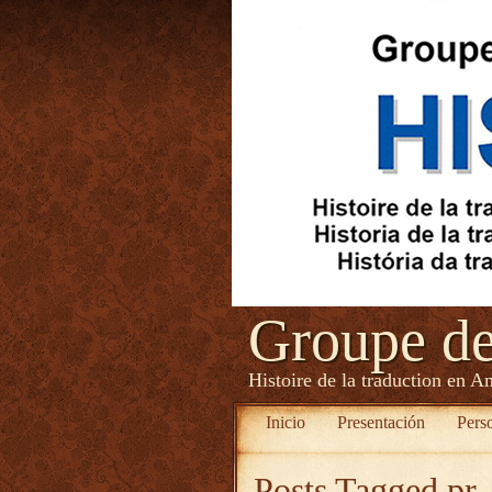
Groupe d
Histoire de la traduction en A
Inicio
Presentación
Pers
Posts Tagged
pr