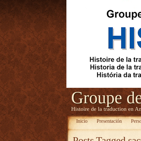
Groupe d
Histoire de la traduction en A
Inicio
Presentación
Pers
Posts Tagged
sac