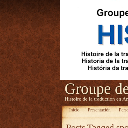
Groupe d
Histoire de la traduction en A
Inicio
Presentación
Pers
Posts Tagged
spo