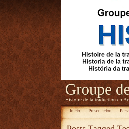
Groupe d
Histoire de la traduction en A
Inicio
Presentación
Pers
Posts Tagged
Tes