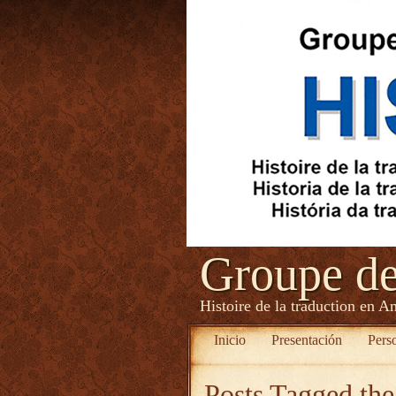
Groupe d
Histoire de la traduction en A
Inicio
Presentación
Pers
Posts Tagged
the