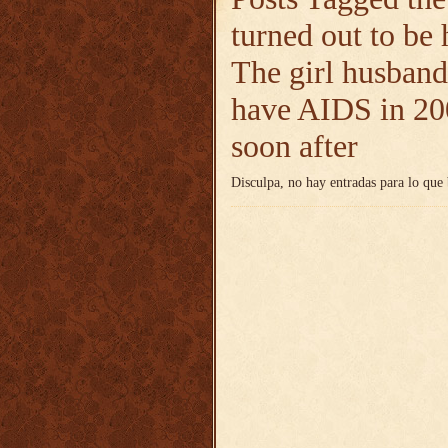
turned out to be 
The girl husband
have AIDS in 20
soon after
Disculpa, no hay entradas para lo que 