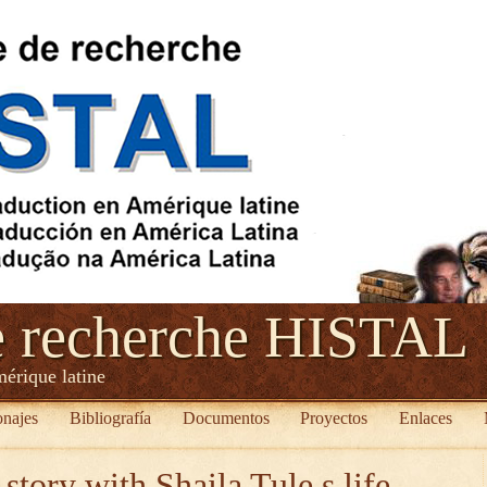
e recherche HISTAL
mérique latine
onajes
Bibliografía
Documentos
Proyectos
Enlaces
 story with Shaila Tule s life