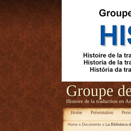
Groupe d
Histoire de la traduction en A
Home
Présentation
Pers
Home
»
Documents
» La Biblioteca d