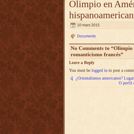
Olimpio en Amér
hispanoamerican
10 mars 2015
Documents
No Comments to “Olimpio e
romanticismo francés”
Leave a Reply
You must be
logged in
to post a comm
¿Orientalismos americanos? Lugar
O perfil