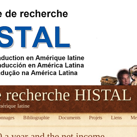
e recherche HISTAL
mérique latine
onnages
Bibliographie
Documents
Projets
Liens
Me
 a year and the net income