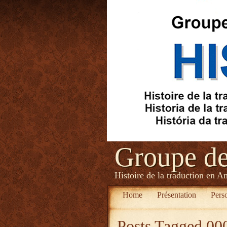
Groupe d
Histoire de la traduction en A
Home
Présentation
Pers
Posts Tagged
000