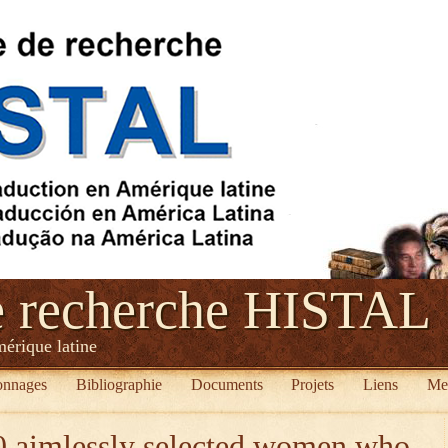
e recherche HISTAL
mérique latine
onnages
Bibliographie
Documents
Projets
Liens
Me
0 aimlessly selected women who