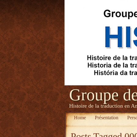
Groupe d
Histoire de la traduction en A
Home
Présentation
Pers
Posts Tagged
00