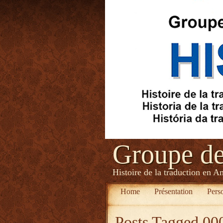
Groupe d
Histoire de la traduction en A
Home
Présentation
Pers
Posts Tagged
00