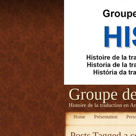
Groupe d
Histoire de la traduction en A
Home
Présentation
Pers
Posts Tagged
a c