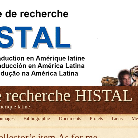
e recherche HISTAL
mérique latine
onnages
Bibliographie
Documents
Projets
Liens
Me
ollector’s item.As for me