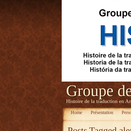
Groupe d
Histoire de la traduction en A
Home
Présentation
Pers
Posts Tagged
ale