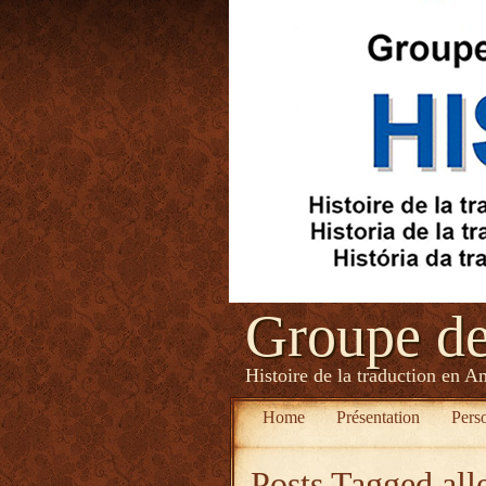
Groupe d
Histoire de la traduction en A
Home
Présentation
Pers
Posts Tagged
all