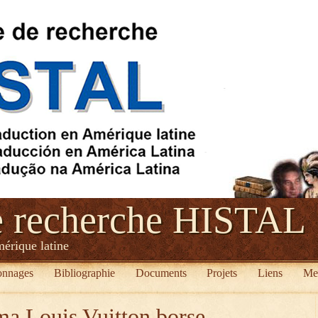
e recherche HISTAL
mérique latine
onnages
Bibliographie
Documents
Projets
Liens
Me
a Louis Vuitton borse