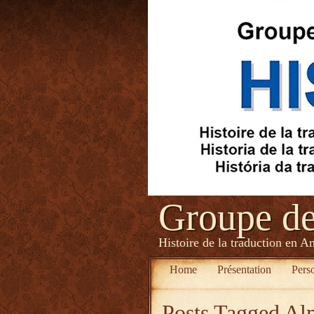
Groupe d
Histoire de la traduction en A
Home
Présentation
Pers
Posts Tagged
Alm