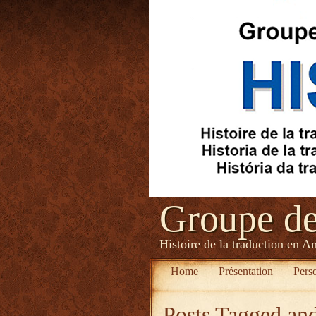
Groupe d
Histoire de la traduction en A
Home
Présentation
Pers
Posts Tagged
and