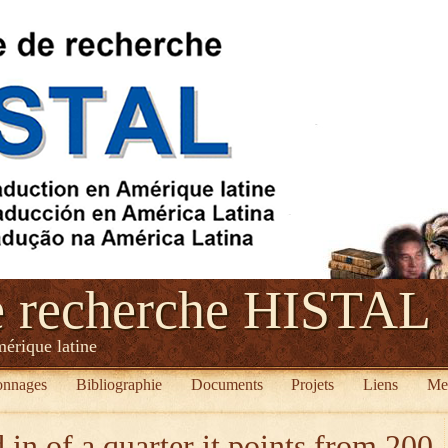
e recherche HISTAL
mérique latine
onnages
Bibliographie
Documents
Projets
Liens
Me
 in of a quarter it points from 200