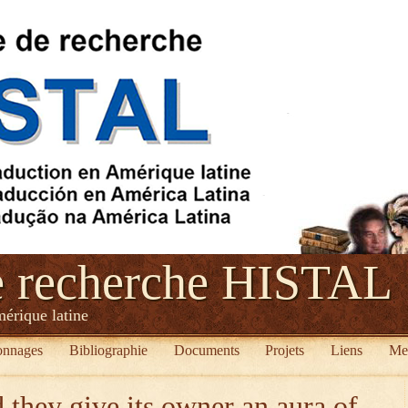
e recherche HISTAL
mérique latine
onnages
Bibliographie
Documents
Projets
Liens
Me
 they give its owner an aura of