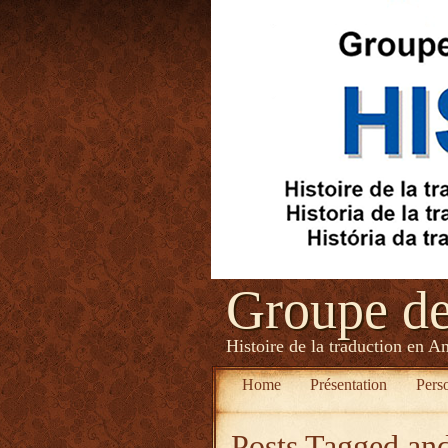
Groupe d
Histoire de la traduction en A
Home
Présentation
Pers
Posts Tagged
and