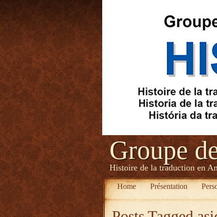
Groupe d
Histoire de la traduction en A
Home
Présentation
Pers
Posts Tagged
asi