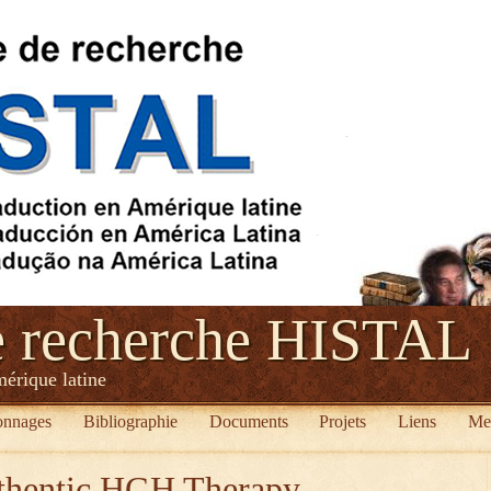
e recherche HISTAL
mérique latine
onnages
Bibliographie
Documents
Projets
Liens
Me
thentic HGH Therapy