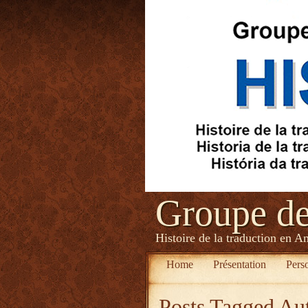
Groupe d
Histoire de la traduction en A
Home
Présentation
Pers
Posts Tagged
Au