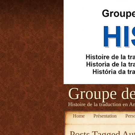
Groupe d
Histoire de la traduction en A
Home
Présentation
Pers
Posts Tagged
Au