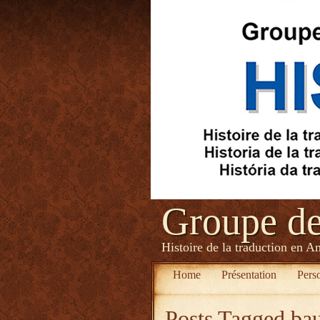
Groupe d
Histoire de la traduction en A
Home
Présentation
Pers
Posts Tagged
bau