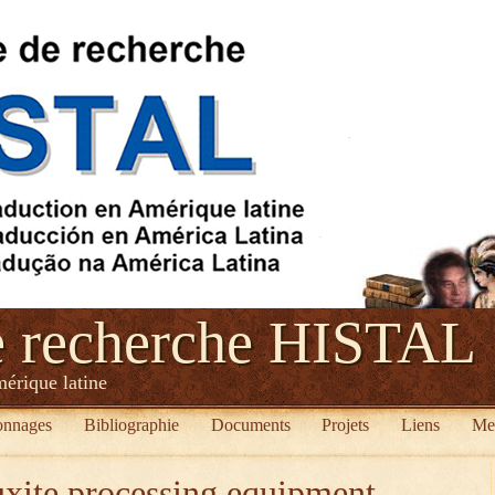
e recherche HISTAL
mérique latine
onnages
Bibliographie
Documents
Projets
Liens
Me
xite processing equipment