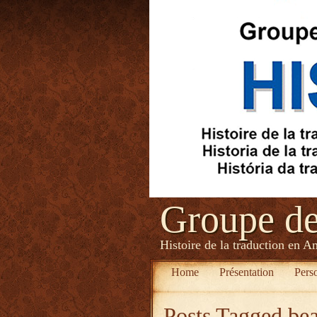
Groupe d
Histoire de la traduction en A
Home
Présentation
Pers
Posts Tagged
be