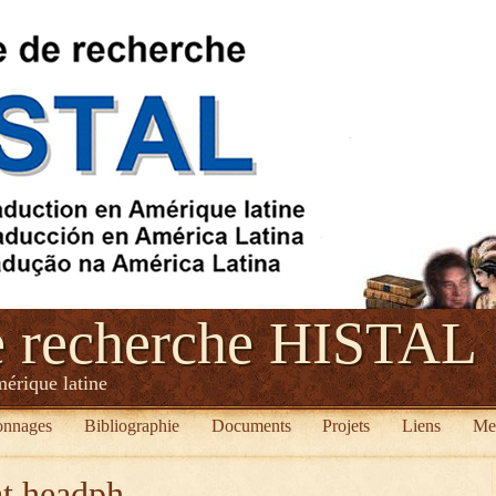
e recherche HISTAL
mérique latine
onnages
Bibliographie
Documents
Projets
Liens
Me
at headph