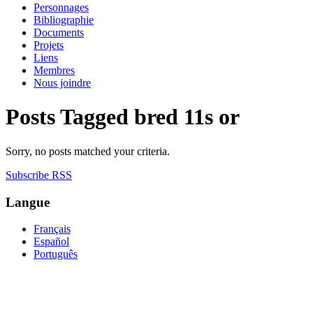
Personnages
Bibliographie
Documents
Projets
Liens
Membres
Nous joindre
Posts Tagged
bred 11s or
Sorry, no posts matched your criteria.
Subscribe RSS
Langue
Français
Español
Português