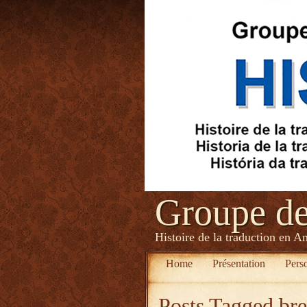
Groupe d
Histoire de la traduction en A
Home
Présentation
Pers
Posts Tagged
br