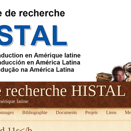
e recherche HISTAL
mérique latine
onnages
Bibliographie
Documents
Projets
Liens
Me
ed 11s</b