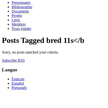
Personnages
Bibliographie
Documents
Projets
Liens
Membres
Nous joindre
Posts Tagged
bred 11s</b
Sorry, no posts matched your criteria.
Subscribe RSS
Langue
Français
Español
Português