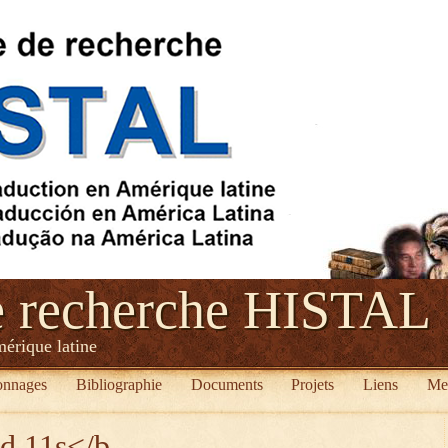
e recherche HISTAL
mérique latine
onnages
Bibliographie
Documents
Projets
Liens
Me
ed 11s</b