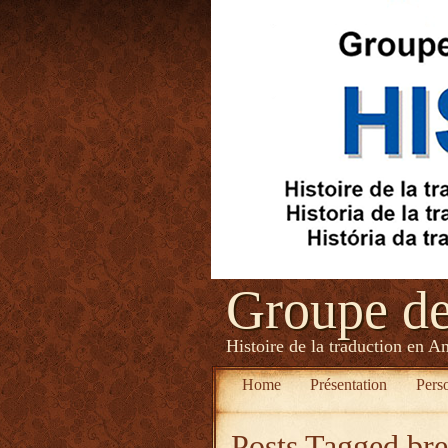
Groupe d
Histoire de la traduction en A
Home
Présentation
Pers
Posts Tagged
br