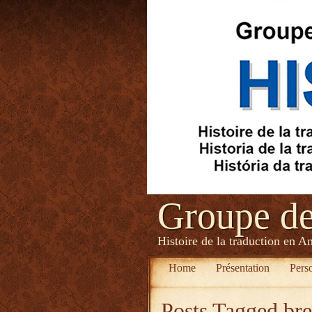
Groupe d
Histoire de la traduction en A
Home
Présentation
Pers
Posts Tagged
br