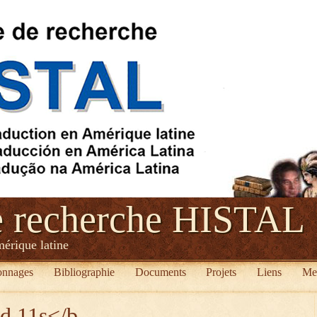
e recherche HISTAL
mérique latine
onnages
Bibliographie
Documents
Projets
Liens
Me
ed 11s</b