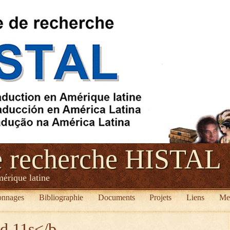
e recherche HISTAL
mérique latine
onnages
Bibliographie
Documents
Projets
Liens
Me
ed 11s</b