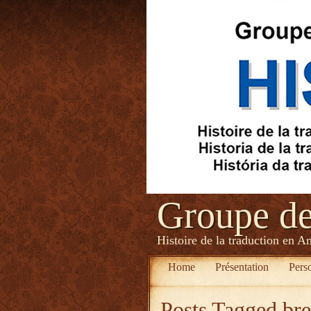
Groupe d
Histoire de la traduction en A
Home
Présentation
Pers
Posts Tagged
br