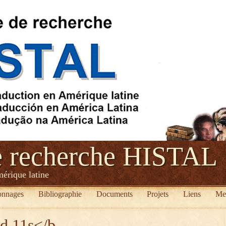
e recherche HISTAL
mérique latine
onnages
Bibliographie
Documents
Projets
Liens
Me
ed 11s</b