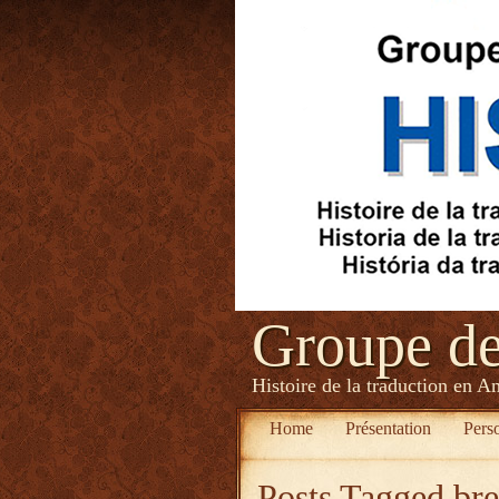
Groupe d
Histoire de la traduction en A
Home
Présentation
Pers
Posts Tagged
br