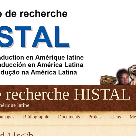
e recherche HISTAL
mérique latine
onnages
Bibliographie
Documents
Projets
Liens
Me
ed 11s</b