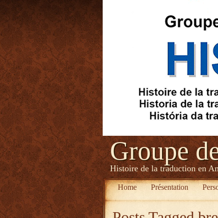
Groupe d
Histoire de la traduction en A
Home
Présentation
Pers
Posts Tagged
br