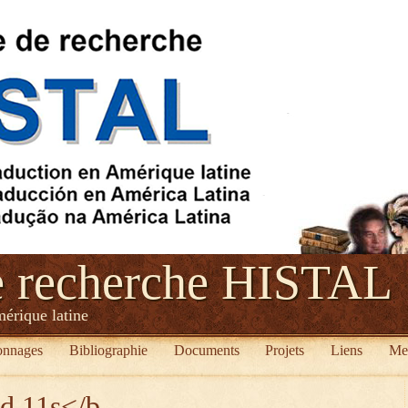
e recherche HISTAL
mérique latine
onnages
Bibliographie
Documents
Projets
Liens
Me
ed 11s</b