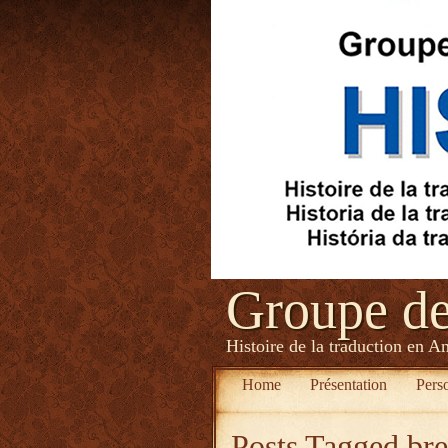
Groupe d
Histoire de la traduction en A
Home
Présentation
Pers
Posts Tagged
br