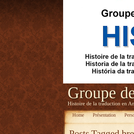
Groupe d
Histoire de la traduction en A
Home
Présentation
Pers
Posts Tagged
bre