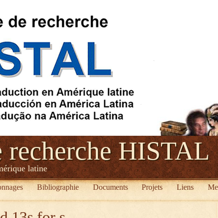
e recherche HISTAL
mérique latine
onnages
Bibliographie
Documents
Projets
Liens
Me
d 13s for s