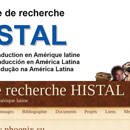
e recherche HISTAL
mérique latine
onnages
Bibliographie
Documents
Projets
Liens
Me
y phoenix su