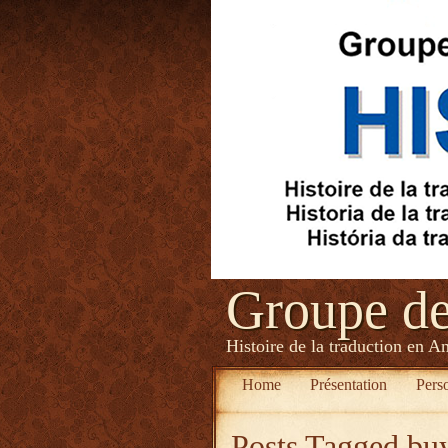
Groupe d
Histoire de la traduction en A
Home
Présentation
Pers
Posts Tagged
bu